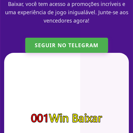
Baixar, você tem acesso a promoções incríveis e
uma experiência de jogo inigualável. Junte-se aos
vencedores agora!
SEGUIR NO TELEGRAM