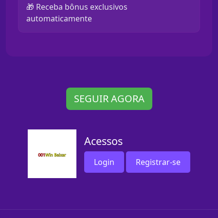
🎁 Receba bônus exclusivos
automaticamente
SEGUIR AGORA
Acessos
Login
Registrar-se