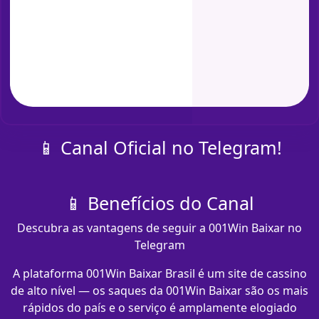
📱 Canal Oficial no Telegram!
📱 Benefícios do Canal
Descubra as vantagens de seguir a 001Win Baixar no
Telegram
A plataforma 001Win Baixar Brasil é um site de cassino
de alto nível — os saques da 001Win Baixar são os mais
rápidos do país e o serviço é amplamente elogiado