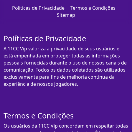
Políticas de Privacidade
Termos e Condições
Sitemap
Políticas de Privacidade
A 11CC Vip valoriza a privacidade de seus usuários e
está empenhada em proteger todas as informações
pessoais fornecidas durante o uso de nossos canais de
comunicação. Todos os dados coletados são utilizados
exclusivamente para fins de melhoria contínua da
experiência de nossos jogadores.
Termos e Condições
Os usuários da 11CC Vip concordam em respeitar todas