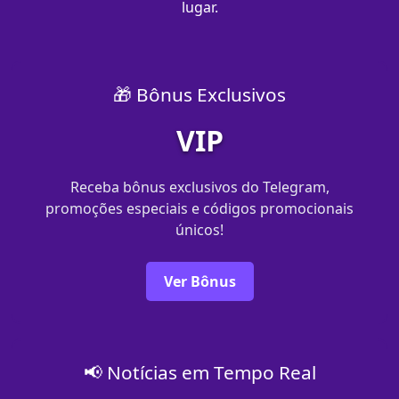
lugar.
🎁 Bônus Exclusivos
VIP
Receba bônus exclusivos do Telegram,
promoções especiais e códigos promocionais
únicos!
Ver Bônus
📢 Notícias em Tempo Real