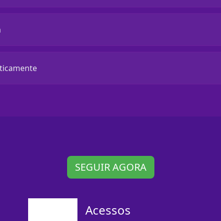
a
aticamente
SEGUIR AGORA
Acessos