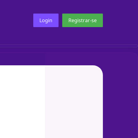
Login
Registrar-se