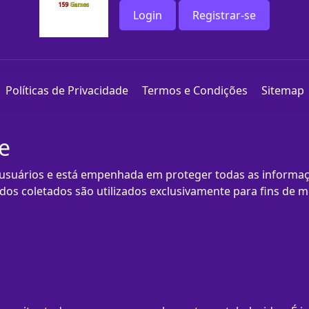
Login
Registrar-se
Políticas de Privacidade
Termos e Condições
Sitemap
de
s usuários e está empenhada em proteger todas as informaç
os coletados são utilizados exclusivamente para fins de m