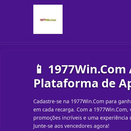
📱 1977Win.Com 
Plataforma de A
Cadastre-se na 1977Win.Com para ganh
em cada recarga. Com a 1977Win.Com, 
promoções incríveis e uma experiência d
Junte-se aos vencedores agora!