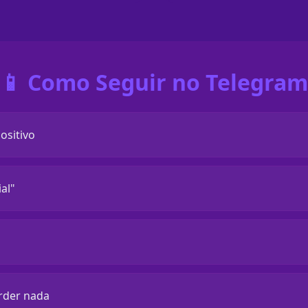
📱 Como Seguir no Telegram
ositivo
al"
erder nada