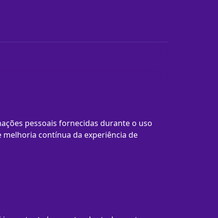
mações pessoais fornecidas durante o uso
e melhoria contínua da experiência de