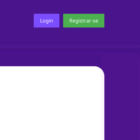
Login
Registrar-se