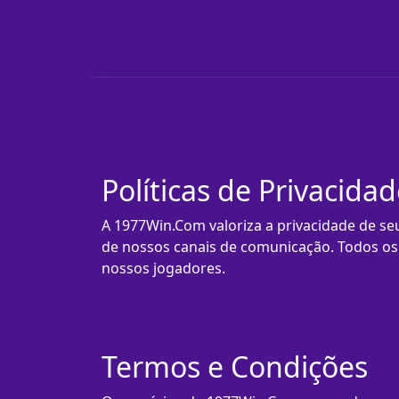
Políticas de Privacida
A 1977Win.Com valoriza a privacidade de s
de nossos canais de comunicação. Todos os 
nossos jogadores.
Termos e Condições