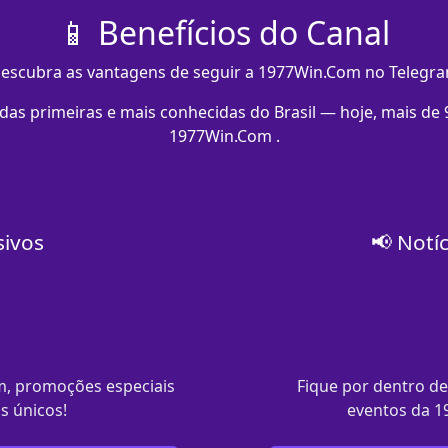
📱 Benefícios do Canal
escubra as vantagens de seguir a 1977Win.Com no Telegr
das primeiras e mais conhecidas do Brasil — hoje, mais d
1977Win.Com .
sivos
📢 Notí
m, promoções especiais
Fique por dentro d
s únicos!
eventos da 1