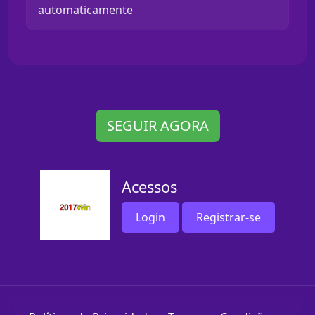
automaticamente
SEGUIR AGORA
Acessos
Login
Registrar-se