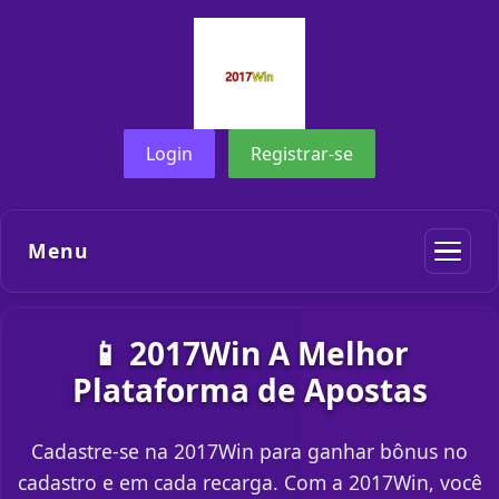
Login
Registrar-se
Menu
📱 2017Win A Melhor
Plataforma de Apostas
Cadastre-se na 2017Win para ganhar bônus no
cadastro e em cada recarga. Com a 2017Win, você