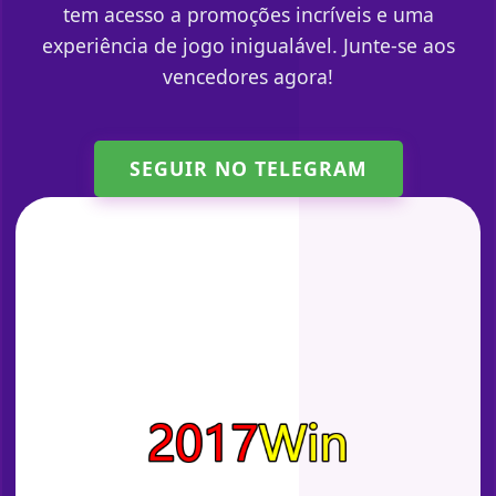
tem acesso a promoções incríveis e uma
experiência de jogo inigualável. Junte-se aos
vencedores agora!
SEGUIR NO TELEGRAM