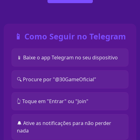
📱 Como Seguir no Telegram
📱 Baixe o app Telegram no seu dispositivo
🔍 Procure por "@30GameOficial"
👆 Toque em "Entrar" ou "Join"
🔔 Ative as notificações para não perder
nada