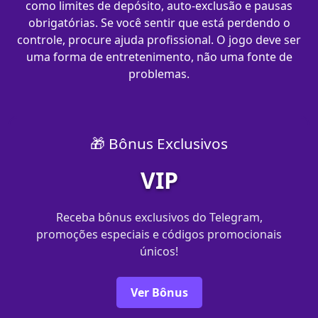
como limites de depósito, auto-exclusão e pausas
obrigatórias. Se você sentir que está perdendo o
controle, procure ajuda profissional. O jogo deve ser
uma forma de entretenimento, não uma fonte de
problemas.
🎁 Bônus Exclusivos
VIP
Receba bônus exclusivos do Telegram,
promoções especiais e códigos promocionais
únicos!
Ver Bônus