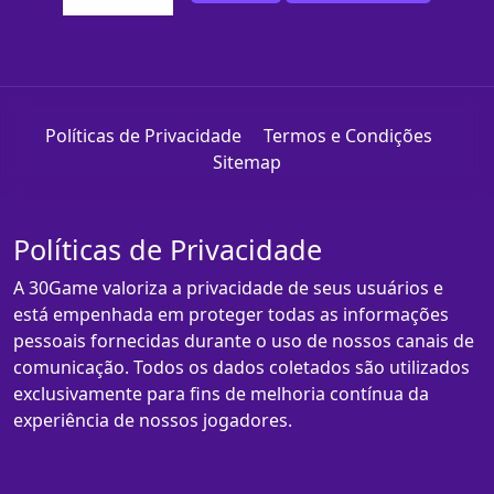
Políticas de Privacidade
Termos e Condições
Sitemap
Políticas de Privacidade
A 30Game valoriza a privacidade de seus usuários e
está empenhada em proteger todas as informações
pessoais fornecidas durante o uso de nossos canais de
comunicação. Todos os dados coletados são utilizados
exclusivamente para fins de melhoria contínua da
experiência de nossos jogadores.