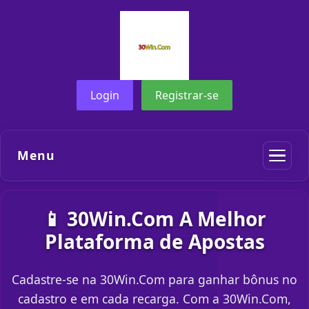
Login
Registrar-se
Menu
📱 30Win.Com A Melhor
Plataforma de Apostas
Cadastre-se na 30Win.Com para ganhar bônus no
cadastro e em cada recarga. Com a 30Win.Com,