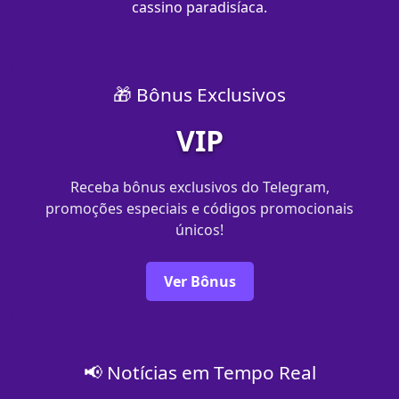
cassino paradisíaca.
🎁 Bônus Exclusivos
VIP
Receba bônus exclusivos do Telegram,
promoções especiais e códigos promocionais
únicos!
Ver Bônus
📢 Notícias em Tempo Real