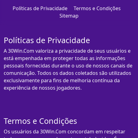
Políticas de Privacidade
Termos e Condições
Sitemap
Políticas de Privacidade
A 30Win.Com valoriza a privacidade de seus usuários e
está empenhada em proteger todas as informações
pessoais fornecidas durante o uso de nossos canais de
comunicação. Todos os dados coletados são utilizados
exclusivamente para fins de melhoria contínua da
experiência de nossos jogadores.
Termos e Condições
Os usuários da 30Win.Com concordam em respeitar