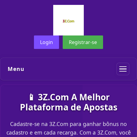
Login
Registrar-se
Menu
📱 3Z.Com A Melhor
Plataforma de Apostas
Cadastre-se na 3Z.Com para ganhar bônus no
cadastro e em cada recarga. Com a 3Z.Com, você