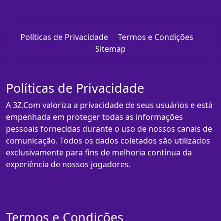
Políticas de Privacidade
Termos e Condições
Sitemap
Políticas de Privacidade
A 3Z.Com valoriza a privacidade de seus usuários e está
empenhada em proteger todas as informações
pessoais fornecidas durante o uso de nossos canais de
comunicação. Todos os dados coletados são utilizados
exclusivamente para fins de melhoria contínua da
experiência de nossos jogadores.
Termos e Condições