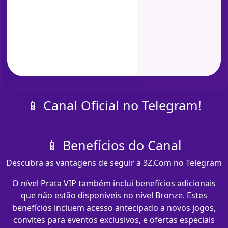
📱 Canal Oficial no Telegram!
📱 Benefícios do Canal
Descubra as vantagens de seguir a 3Z.Com no Telegram
O nível Prata VIP também inclui benefícios adicionais
que não estão disponíveis no nível Bronze. Estes
benefícios incluem acesso antecipado a novos jogos,
convites para eventos exclusivos, e ofertas especiais