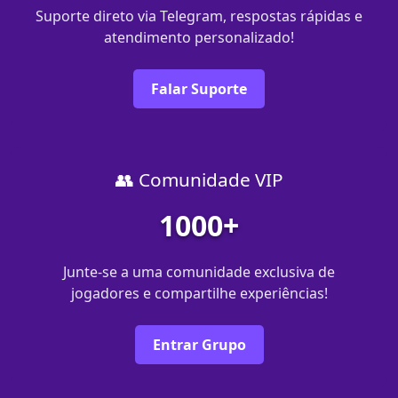
Suporte direto via Telegram, respostas rápidas e
atendimento personalizado!
Falar Suporte
👥 Comunidade VIP
1000+
Junte-se a uma comunidade exclusiva de
jogadores e compartilhe experiências!
Entrar Grupo