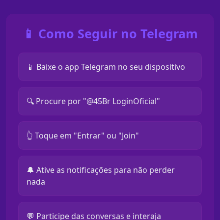
📱 Como Seguir no Telegram
📱 Baixe o app Telegram no seu dispositivo
🔍 Procure por "@45Br LoginOficial"
👆 Toque em "Entrar" ou "Join"
🔔 Ative as notificações para não perder
nada
💬 Participe das conversas e interaja