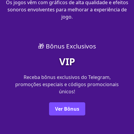
Os jogos vêm com gráficos de alta qualidade e efeitos
sonoros envolventes para melhorar a experiência de
jogo.
🎁 Bônus Exclusivos
VIP
Receba bônus exclusivos do Telegram,
promoções especiais e códigos promocionais
únicos!
Ver Bônus