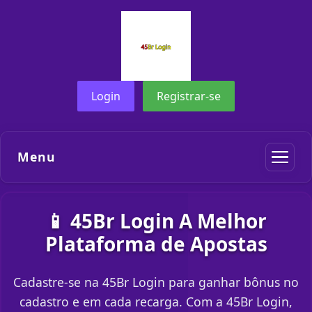
Login
Registrar-se
Menu
📱 45Br Login A Melhor
Plataforma de Apostas
Cadastre-se na 45Br Login para ganhar bônus no
cadastro e em cada recarga. Com a 45Br Login,