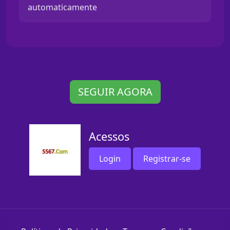
automaticamente
SEGUIR AGORA
Acessos
Login
Registrar-se