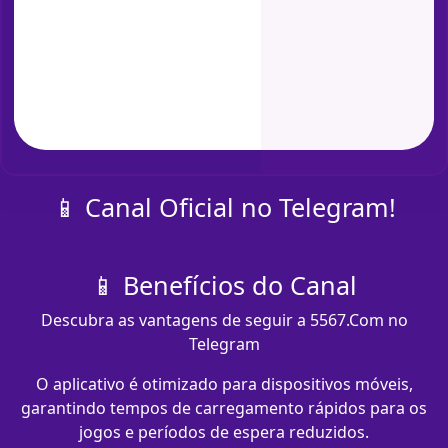
📱 Canal Oficial no Telegram!
📱 Benefícios do Canal
Descubra as vantagens de seguir a 5567.Com no
Telegram
O aplicativo é otimizado para dispositivos móveis,
garantindo tempos de carregamento rápidos para os
jogos e períodos de espera reduzidos.