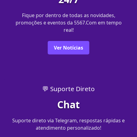
Fique por dentro de todas as novidades,
promoções e eventos da 5567.Com em tempo
real!
Ver Notícias
💬 Suporte Direto
Chat
Suporte direto via Telegram, respostas rápidas e
atendimento personalizado!