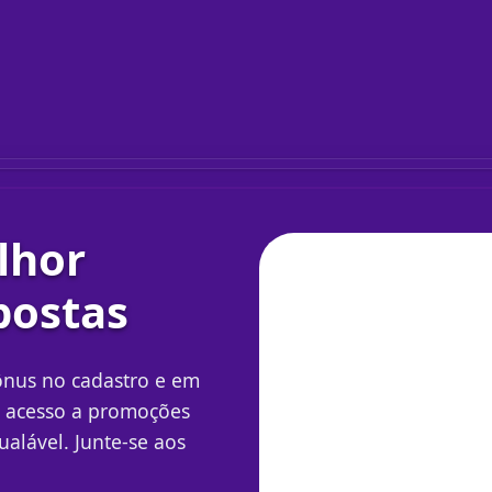
lhor
postas
ônus no cadastro e em
m acesso a promoções
ualável. Junte-se aos