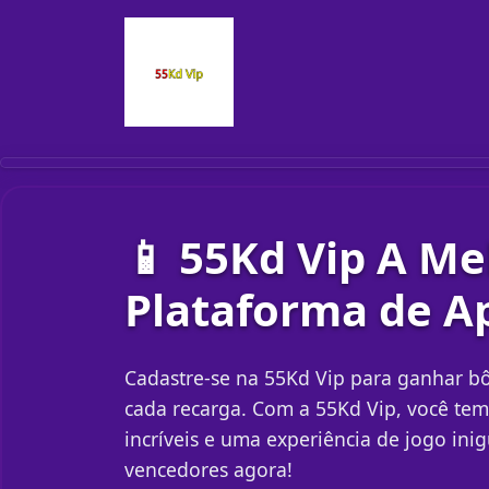
📱 55Kd Vip A Me
Plataforma de A
Cadastre-se na 55Kd Vip para ganhar b
cada recarga. Com a 55Kd Vip, você te
incríveis e uma experiência de jogo inig
vencedores agora!