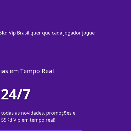
5Kd Vip Brasil quer que cada jogador jogue
cias em Tempo Real
24/7
e todas as novidades, promoções e
 55Kd Vip em tempo real!