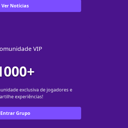
Ver Notícias
Comunidade VIP
1000+
unidade exclusiva de jogadores e
rtilhe experiências!
Entrar Grupo