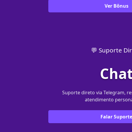
Ver Bônus
💬 Suporte Di
Cha
Suporte direto via Telegram, r
atendimento persona
Falar Suport