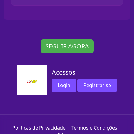
SEGUIR AGORA
Acessos
Login
Registrar-se
Políticas de Privacidade
Termos e Condições