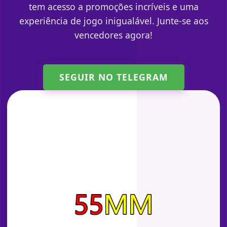
tem acesso a promoções incríveis e uma
experiência de jogo inigualável. Junte-se aos
vencedores agora!
SEGUIR NO TELEGRAM