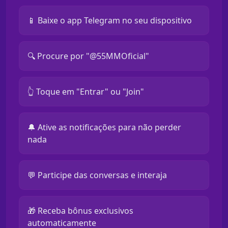
📱 Baixe o app Telegram no seu dispositivo
🔍 Procure por "@55MMOficial"
👆 Toque em "Entrar" ou "Join"
🔔 Ative as notificações para não perder
nada
💬 Participe das conversas e interaja
🎁 Receba bônus exclusivos
automaticamente