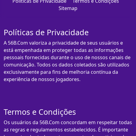
Políticas de Privacidade
Termos e Condições
Sitemap
Políticas de Privacidade
A 56B.Com valoriza a privacidade de seus usuários e
está empenhada em proteger todas as informações
pessoais fornecidas durante o uso de nossos canais de
comunicação. Todos os dados coletados são utilizados
exclusivamente para fins de melhoria contínua da
experiência de nossos jogadores.
Termos e Condições
Os usuários da 56B.Com concordam em respeitar todas
as regras e regulamentos estabelecidos. É importante