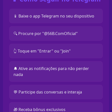
📱 Baixe o app Telegram no seu dispositivo
🔍 Procure por "@56B.ComOficial"
👆 Toque em "Entrar" ou "Join"
🔔 Ative as notificações para não perder
nada
💬 Participe das conversas e interaja
🎁 Receba bônus exclusivos