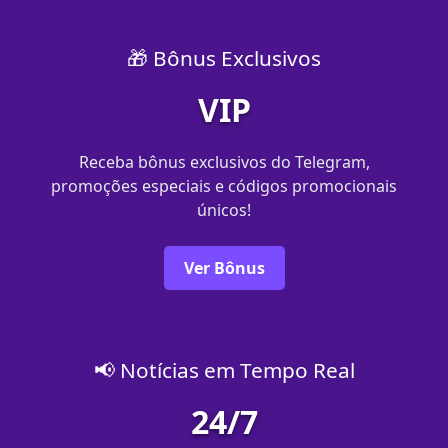
🎁 Bônus Exclusivos
VIP
Receba bônus exclusivos do Telegram,
promoções especiais e códigos promocionais
únicos!
Ver Bônus
📢 Notícias em Tempo Real
24/7