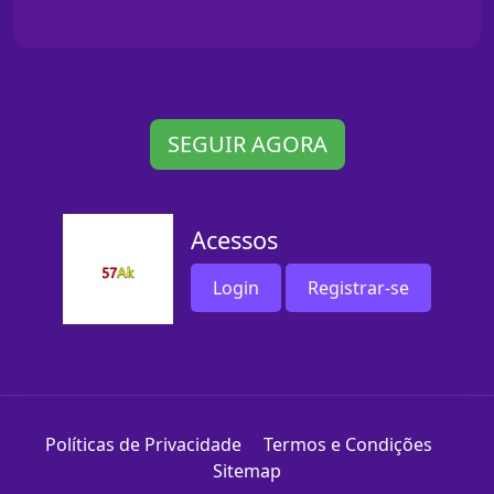
SEGUIR AGORA
Acessos
Login
Registrar-se
Políticas de Privacidade
Termos e Condições
Sitemap