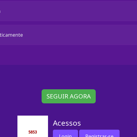
a
aticamente
SEGUIR AGORA
Acessos
Login
Registrar-se