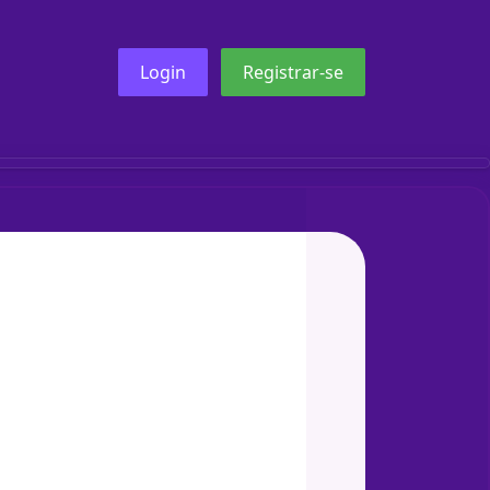
Login
Registrar-se