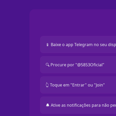
📱 Baixe o app Telegram no seu disp
🔍 Procure por "@5853Oficial"
👆 Toque em "Entrar" ou "Join"
🔔 Ative as notificações para não p