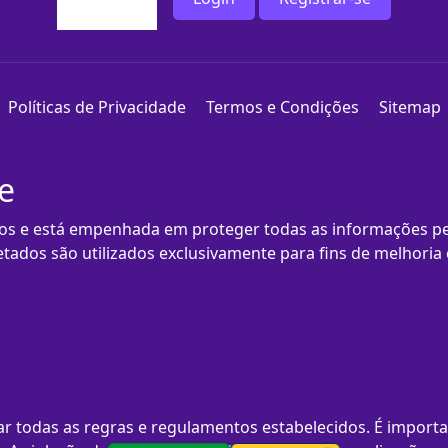
Políticas de Privacidade
Termos e Condições
Sitemap
de
rios e está empenhada em proteger todas as informações p
tados são utilizados exclusivamente para fins de melhoria
 todas as regras e regulamentos estabelecidos. É importa