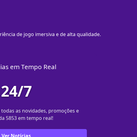
riência de jogo imersiva e de alta qualidade.
cias em Tempo Real
24/7
e todas as novidades, promoções e
da 5853 em tempo real!
Ver Notícias