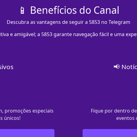
📱 Benefícios do Canal
Descubra as vantagens de seguir a 5853 no Telegram
itiva e amigável; a 5853 garante navegação fácil e uma expe
sivos
📢 Notí
m, promoções especiais
Fique por dentro d
s únicos!
eventos 