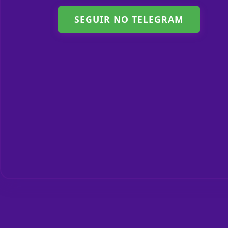
SEGUIR NO TELEGRAM