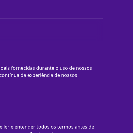
soais fornecidas durante o uso de nossos
 contínua da experiência de nossos
e ler e entender todos os termos antes de