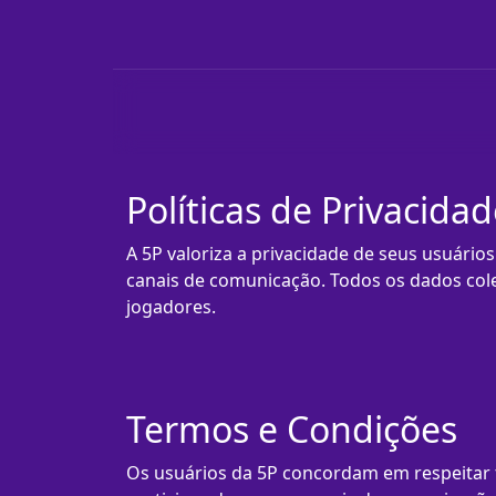
Políticas de Privacida
A 5P valoriza a privacidade de seus usuári
canais de comunicação. Todos os dados cole
jogadores.
Termos e Condições
Os usuários da 5P concordam em respeitar t