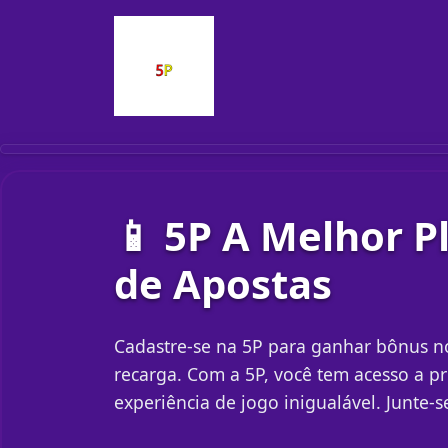
📱 5P A Melhor 
de Apostas
Cadastre-se na 5P para ganhar bônus n
recarga. Com a 5P, você tem acesso a p
experiência de jogo inigualável. Junte-