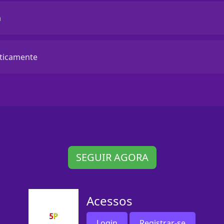
a
aticamente
SEGUIR AGORA
Acessos
Login
Registrar-se