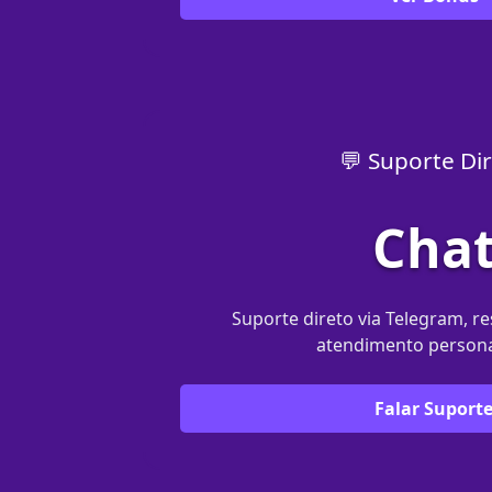
💬 Suporte Di
Cha
Suporte direto via Telegram, r
atendimento persona
Falar Suport