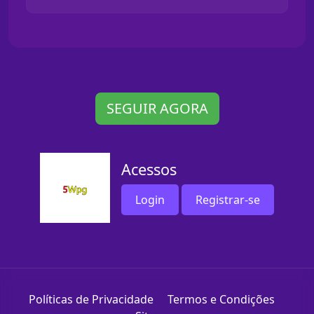
SEGUIR AGORA
Acessos
Login
Registrar-se
Políticas de Privacidade
Termos e Condições