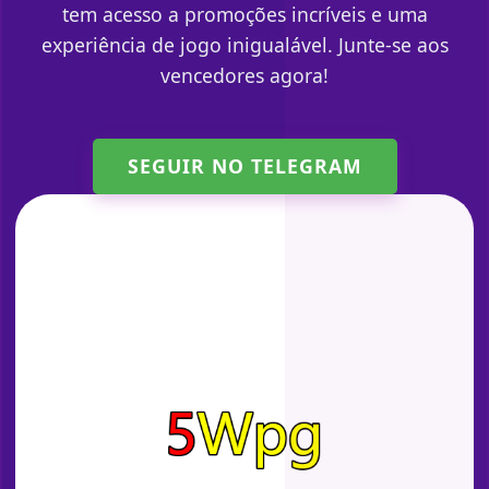
tem acesso a promoções incríveis e uma
experiência de jogo inigualável. Junte-se aos
vencedores agora!
SEGUIR NO TELEGRAM