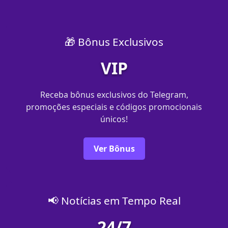
🎁 Bônus Exclusivos
VIP
Receba bônus exclusivos do Telegram,
promoções especiais e códigos promocionais
únicos!
Ver Bônus
📢 Notícias em Tempo Real
24/7