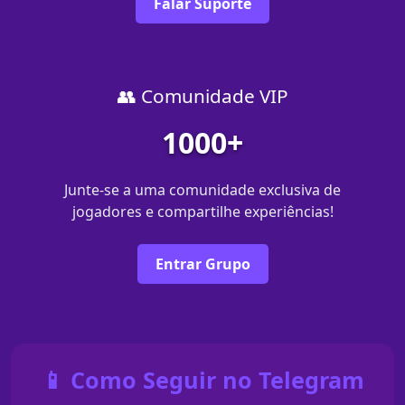
Falar Suporte
👥 Comunidade VIP
1000+
Junte-se a uma comunidade exclusiva de
jogadores e compartilhe experiências!
Entrar Grupo
📱 Como Seguir no Telegram