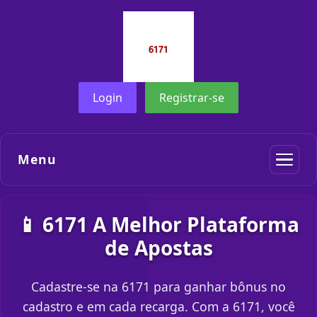
Login
Registrar-se
Menu
📱 6171 A Melhor Plataforma
de Apostas
Cadastre-se na 6171 para ganhar bônus no
cadastro e em cada recarga. Com a 6171, você