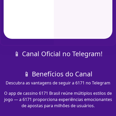
📱 Canal Oficial no Telegram!
📱 Benefícios do Canal
Descubra as vantagens de seguir a 6171 no Telegram
O app de cassino 6171 Brasil reúne múltiplos estilos de
jogo — a 6171 proporciona experiências emocionantes
de apostas para milhões de usuários.