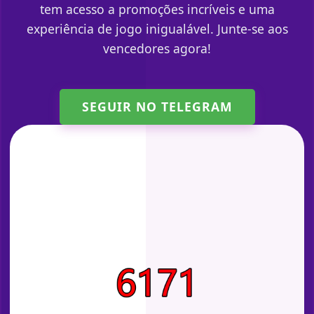
tem acesso a promoções incríveis e uma
experiência de jogo inigualável. Junte-se aos
vencedores agora!
SEGUIR NO TELEGRAM