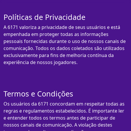
Políticas de Privacidade
A 6171 valoriza a privacidade de seus usuários e está
empenhada em proteger todas as informações
pessoais fornecidas durante o uso de nossos canais de
comunicação. Todos os dados coletados são utilizados
exclusivamente para fins de melhoria contínua da
experiência de nossos jogadores.
Termos e Condições
Os usuários da 6171 concordam em respeitar todas as
regras e regulamentos estabelecidos. É importante ler
e entender todos os termos antes de participar de
nossos canais de comunicação. A violação destes