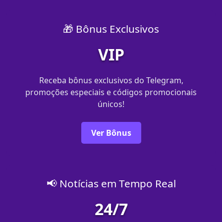
🎁 Bônus Exclusivos
VIP
Receba bônus exclusivos do Telegram,
promoções especiais e códigos promocionais
únicos!
Ver Bônus
📢 Notícias em Tempo Real
24/7