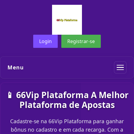
Login
Registrar-se
Menu
📱 66Vip Plataforma A Melhor
Plataforma de Apostas
Cadastre-se na 66Vip Plataforma para ganhar
bônus no cadastro e em cada recarga. Com a