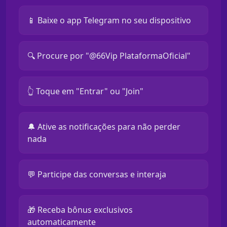
📱 Baixe o app Telegram no seu dispositivo
🔍 Procure por "@66Vip PlataformaOficial"
👆 Toque em "Entrar" ou "Join"
🔔 Ative as notificações para não perder
nada
💬 Participe das conversas e interaja
🎁 Receba bônus exclusivos
automaticamente