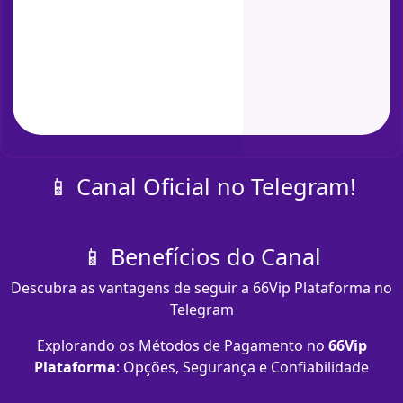
📱 Canal Oficial no Telegram!
📱 Benefícios do Canal
Descubra as vantagens de seguir a 66Vip Plataforma no
Telegram
Explorando os Métodos de Pagamento no
66Vip
Plataforma
: Opções, Segurança e Confiabilidade