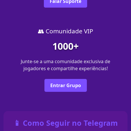
Falar Suporte
👥 Comunidade VIP
1000+
Junte-se a uma comunidade exclusiva de
jogadores e compartilhe experiências!
Entrar Grupo
📱 Como Seguir no Telegram