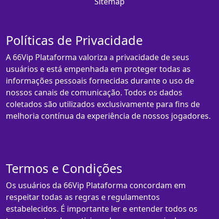
Sitemap
Políticas de Privacidade
A 66Vip Plataforma valoriza a privacidade de seus
usuários e está empenhada em proteger todas as
informações pessoais fornecidas durante o uso de
nossos canais de comunicação. Todos os dados
coletados são utilizados exclusivamente para fins de
melhoria contínua da experiência de nossos jogadores.
Termos e Condições
Os usuários da 66Vip Plataforma concordam em
respeitar todas as regras e regulamentos
estabelecidos. É importante ler e entender todos os