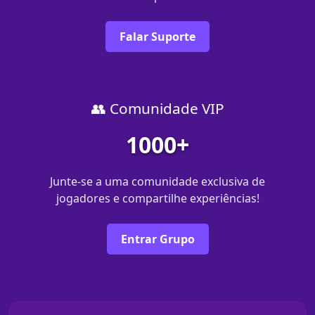
Falar Suporte
👥 Comunidade VIP
1000+
Junte-se a uma comunidade exclusiva de
jogadores e compartilhe experiências!
Entrar Grupo