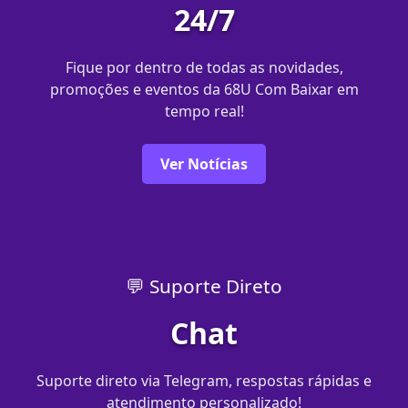
24/7
Fique por dentro de todas as novidades,
promoções e eventos da 68U Com Baixar em
tempo real!
Ver Notícias
💬 Suporte Direto
Chat
Suporte direto via Telegram, respostas rápidas e
atendimento personalizado!