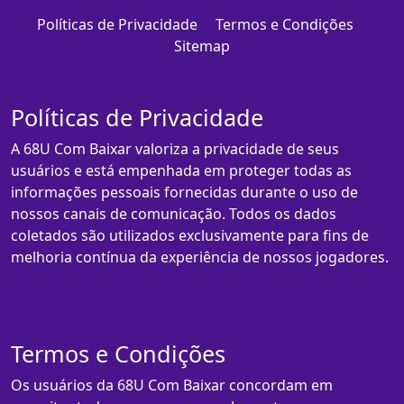
Políticas de Privacidade
Termos e Condições
Sitemap
Políticas de Privacidade
A 68U Com Baixar valoriza a privacidade de seus
usuários e está empenhada em proteger todas as
informações pessoais fornecidas durante o uso de
nossos canais de comunicação. Todos os dados
coletados são utilizados exclusivamente para fins de
melhoria contínua da experiência de nossos jogadores.
Termos e Condições
Os usuários da 68U Com Baixar concordam em