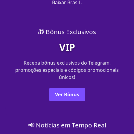
Baixar Brasil .
🎁 Bônus Exclusivos
VIP
Receba bônus exclusivos do Telegram,
promoções especiais e códigos promocionais
únicos!
Ver Bônus
📢 Notícias em Tempo Real