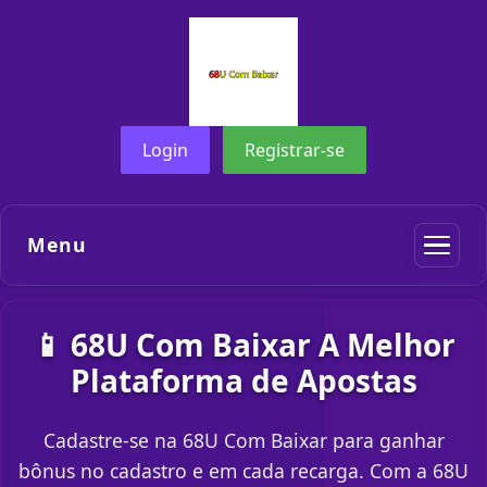
Login
Registrar-se
Menu
📱 68U Com Baixar A Melhor
Plataforma de Apostas
Cadastre-se na 68U Com Baixar para ganhar
bônus no cadastro e em cada recarga. Com a 68U