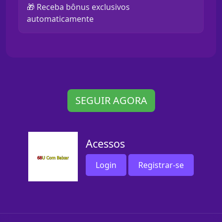
🎁 Receba bônus exclusivos
automaticamente
SEGUIR AGORA
Acessos
Login
Registrar-se