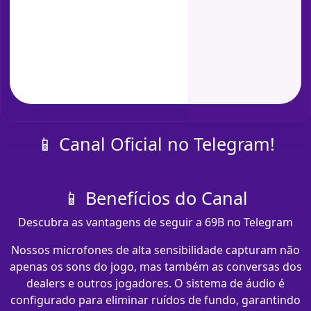
📱 Canal Oficial no Telegram!
📱 Benefícios do Canal
Descubra as vantagens de seguir a 69B no Telegram
Nossos microfones de alta sensibilidade capturam não
apenas os sons do jogo, mas também as conversas dos
dealers e outros jogadores. O sistema de áudio é
configurado para eliminar ruídos de fundo, garantindo