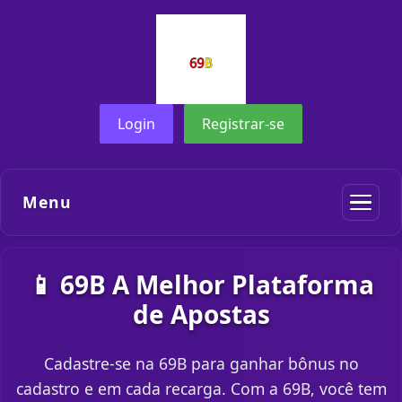
Login
Registrar-se
Menu
📱 69B A Melhor Plataforma
de Apostas
Cadastre-se na 69B para ganhar bônus no
cadastro e em cada recarga. Com a 69B, você tem