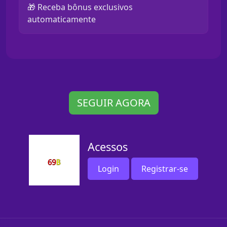
🎁 Receba bônus exclusivos
automaticamente
SEGUIR AGORA
Acessos
Login
Registrar-se