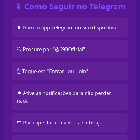
📱 Como Seguir no Telegram
📱 Baixe o app Telegram no seu dispositivo
🔍 Procure por "@69BOficial"
👆 Toque em "Entrar" ou "Join"
🔔 Ative as notificações para não perder
nada
💬 Participe das conversas e interaja