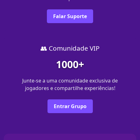
Falar Suporte
👥 Comunidade VIP
1000+
Junte-se a uma comunidade exclusiva de
jogadores e compartilhe experiências!
Entrar Grupo