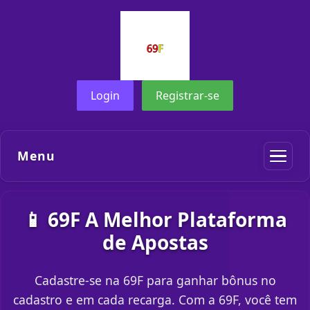
Login
Registrar-se
Menu
📱 69F A Melhor Plataforma
de Apostas
Cadastre-se na 69F para ganhar bônus no
cadastro e em cada recarga. Com a 69F, você tem