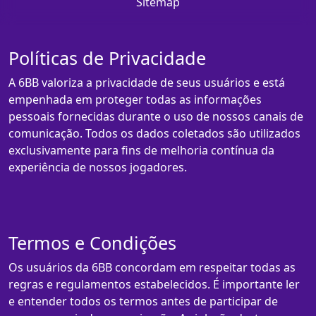
Sitemap
Políticas de Privacidade
A 6BB valoriza a privacidade de seus usuários e está
empenhada em proteger todas as informações
pessoais fornecidas durante o uso de nossos canais de
comunicação. Todos os dados coletados são utilizados
exclusivamente para fins de melhoria contínua da
experiência de nossos jogadores.
Termos e Condições
Os usuários da 6BB concordam em respeitar todas as
regras e regulamentos estabelecidos. É importante ler
e entender todos os termos antes de participar de