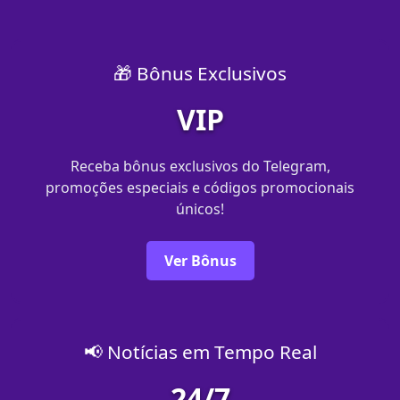
🎁 Bônus Exclusivos
VIP
Receba bônus exclusivos do Telegram,
promoções especiais e códigos promocionais
únicos!
Ver Bônus
📢 Notícias em Tempo Real
24/7