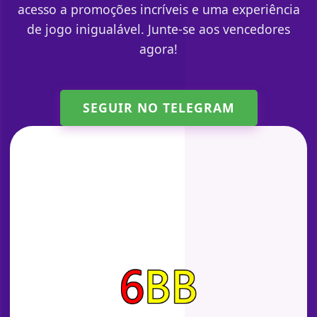
acesso a promoções incríveis e uma experiência
de jogo inigualável. Junte-se aos vencedores
agora!
SEGUIR NO TELEGRAM