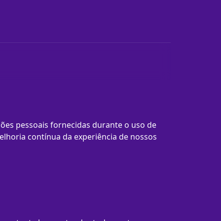
ções pessoais fornecidas durante o uso de
elhoria contínua da experiência de nossos