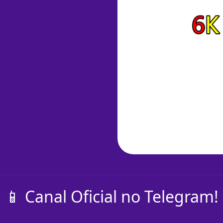
📱 Canal Oficial no Telegram!