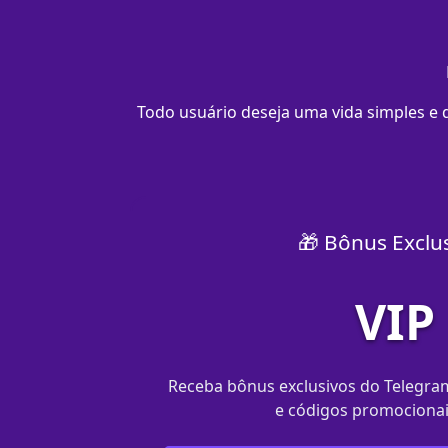
Todo usuário deseja uma vida simples e d
🎁 Bônus Exclu
VIP
Receba bônus exclusivos do Telegra
e códigos promocionai