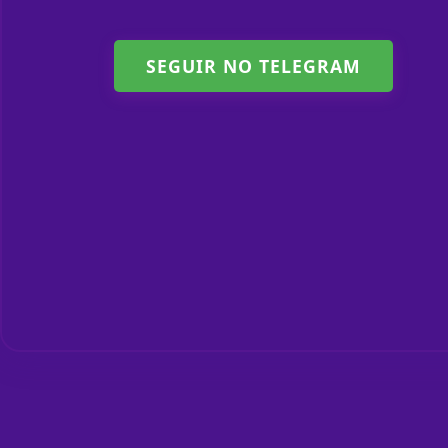
SEGUIR NO TELEGRAM