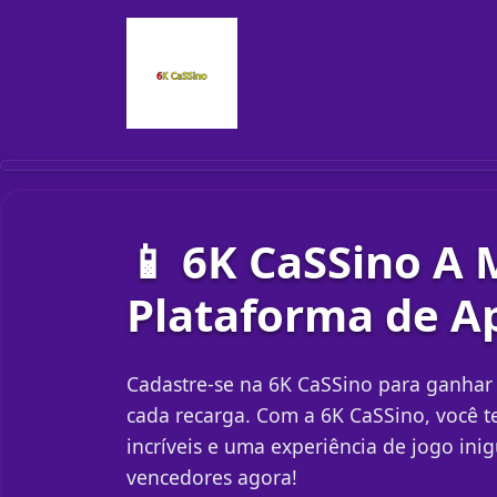
📱 6K CaSSino A 
Plataforma de A
Cadastre-se na 6K CaSSino para ganhar
cada recarga. Com a 6K CaSSino, você 
incríveis e uma experiência de jogo inig
vencedores agora!