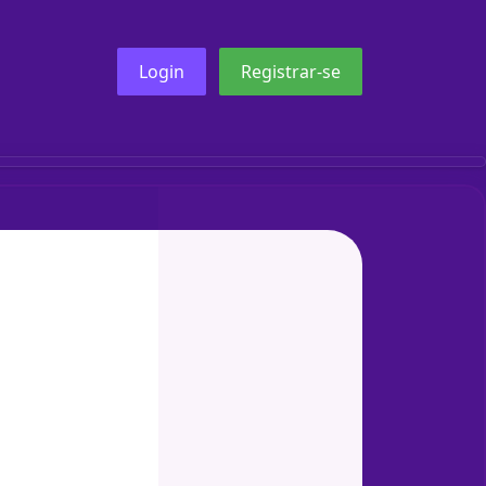
Login
Registrar-se