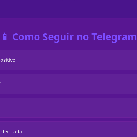
📱 Como Seguir no Telegram
ositivo
"
erder nada