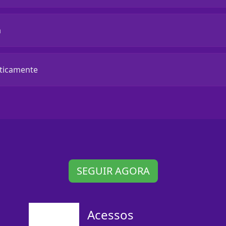
a
aticamente
SEGUIR AGORA
Acessos