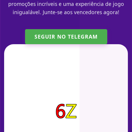
promoções incríveis e uma experiência de jogo
inigualável. Junte-se aos vencedores agora!
SEGUIR NO TELEGRAM