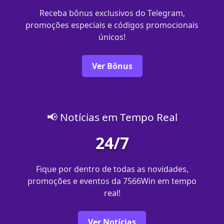
Receba bônus exclusivos do Telegram,
promoções especiais e códigos promocionais
únicos!
Ver Bônus
📢 Notícias em Tempo Real
24/7
Fique por dentro de todas as novidades,
promoções e eventos da 7566Win em tempo
real!
Ver Notícias