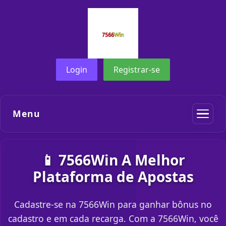
Login
Registrar-se
Menu
📱 7566Win A Melhor
Plataforma de Apostas
Cadastre-se na 7566Win para ganhar bônus no
cadastro e em cada recarga. Com a 7566Win, você