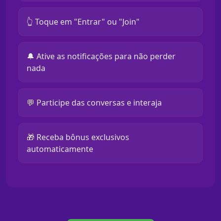
👆 Toque em "Entrar" ou "Join"
🔔 Ative as notificações para não perder
nada
💬 Participe das conversas e interaja
🎁 Receba bônus exclusivos
automaticamente