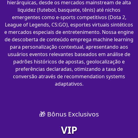
hierárquicas, desde os mercados mainstream de alta
liquidez (futebol, basquete, tênis) até nichos
emergentes como e-sports competitivos (Dota 2,
League of Legends, CS:GO), esportes virtuais sintéticos
e mercados especiais de entretenimento. Nossa engine
de descoberta de conteúdo emprega machine learning
para personalização contextual, apresentando aos
usuários eventos relevantes baseados em análise de
padrões históricos de apostas, geolocalização e
preferências declaradas, otimizando a taxa de
conversão através de recommendation systems
adaptativos.
🎁 Bônus Exclusivos
VIP