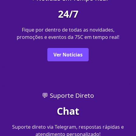
24/7
Fique por dentro de todas as novidades,
promoções e eventos da 75C em tempo real!
Ver Notícias
💬 Suporte Direto
Chat
Suporte direto via Telegram, respostas rápidas e
atendimento personalizado!