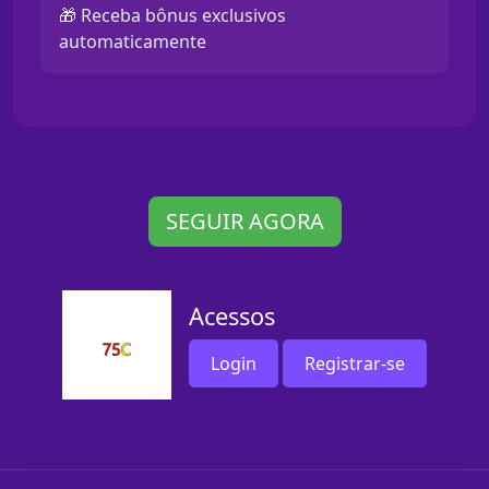
🎁 Receba bônus exclusivos
automaticamente
SEGUIR AGORA
Acessos
Login
Registrar-se