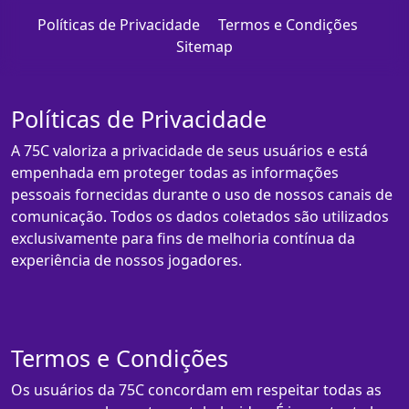
Políticas de Privacidade
Termos e Condições
Sitemap
Políticas de Privacidade
A 75C valoriza a privacidade de seus usuários e está
empenhada em proteger todas as informações
pessoais fornecidas durante o uso de nossos canais de
comunicação. Todos os dados coletados são utilizados
exclusivamente para fins de melhoria contínua da
experiência de nossos jogadores.
Termos e Condições
Os usuários da 75C concordam em respeitar todas as