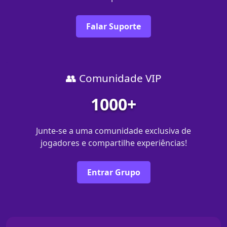
Falar Suporte
👥 Comunidade VIP
1000+
Junte-se a uma comunidade exclusiva de
jogadores e compartilhe experiências!
Entrar Grupo