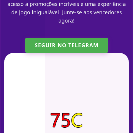
acesso a promoções incríveis e uma experiência
de jogo inigualável. Junte-se aos vencedores
agora!
SEGUIR NO TELEGRAM