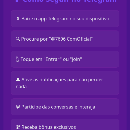
📱 Baixe o app Telegram no seu dispositivo
🔍 Procure por "@7696 ComOficial"
👆 Toque em "Entrar" ou "Join"
🔔 Ative as notificações para não perder
nada
💬 Participe das conversas e interaja
🎁 Receba bônus exclusivos