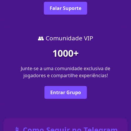
Falar Suporte
👥 Comunidade VIP
1000+
Junte-se a uma comunidade exclusiva de
jogadores e compartilhe experiências!
Entrar Grupo
📱 Como Seguir no Telegram