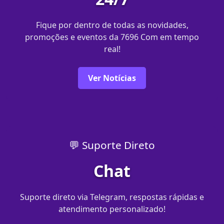
Fique por dentro de todas as novidades,
promoções e eventos da 7696 Com em tempo
real!
Ver Notícias
💬 Suporte Direto
Chat
Suporte direto via Telegram, respostas rápidas e
atendimento personalizado!