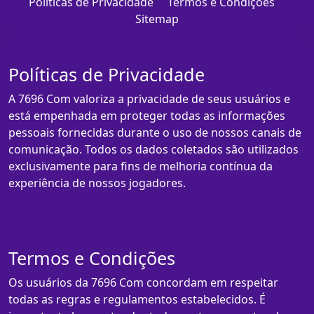
Políticas de Privacidade
Termos e Condições
Sitemap
Políticas de Privacidade
A 7696 Com valoriza a privacidade de seus usuários e
está empenhada em proteger todas as informações
pessoais fornecidas durante o uso de nossos canais de
comunicação. Todos os dados coletados são utilizados
exclusivamente para fins de melhoria contínua da
experiência de nossos jogadores.
Termos e Condições
Os usuários da 7696 Com concordam em respeitar
todas as regras e regulamentos estabelecidos. É