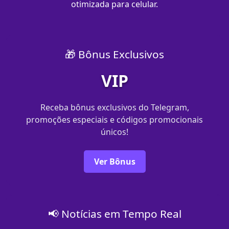
otimizada para celular.
🎁 Bônus Exclusivos
VIP
Receba bônus exclusivos do Telegram,
promoções especiais e códigos promocionais
únicos!
Ver Bônus
📢 Notícias em Tempo Real