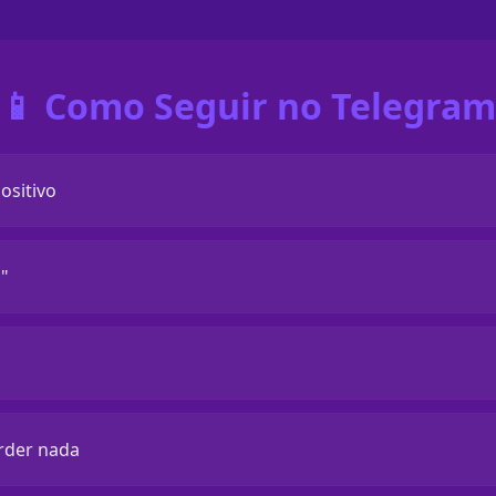
📱 Como Seguir no Telegram
ositivo
"
erder nada