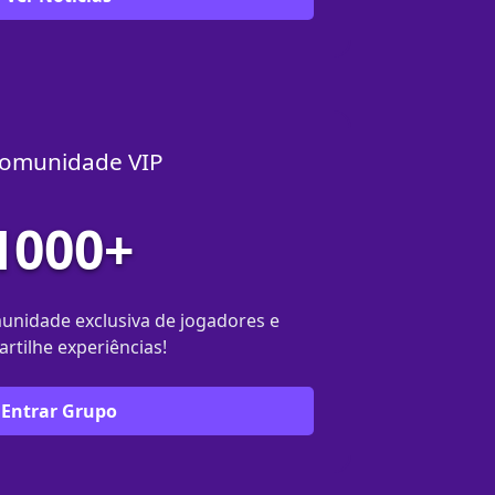
Comunidade VIP
1000+
unidade exclusiva de jogadores e
rtilhe experiências!
Entrar Grupo