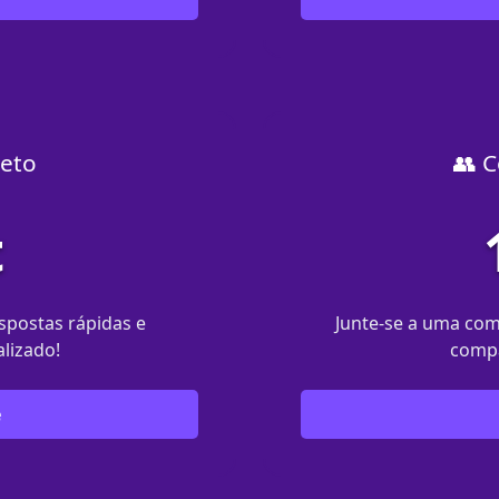
reto
👥 
t
espostas rápidas e
Junte-se a uma com
lizado!
compa
e