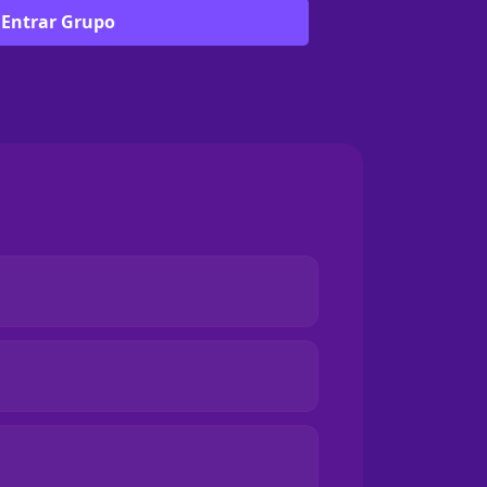
Entrar Grupo