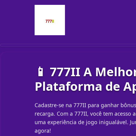
📱 777II A Melho
Plataforma de A
Cadastre-se na 777II para ganhar bônu
recarga. Com a 777II, você tem acesso a
uma experiência de jogo inigualável. J
agora!