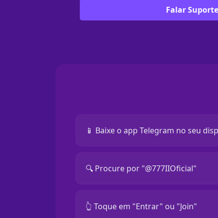
Falar Suport
📱 Baixe o app Telegram no seu disp
🔍 Procure por "@777IIOficial"
👆 Toque em "Entrar" ou "Join"