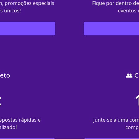
m, promoções especiais
Fique por dentro d
s únicos!
eventos 
reto
👥 
t
espostas rápidas e
Junte-se a uma com
lizado!
compa