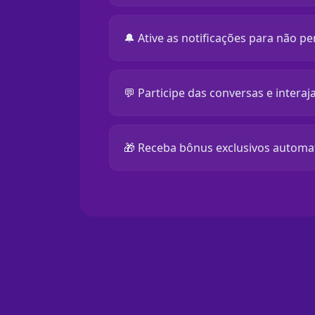
🔔 Ative as notificações para não p
💬 Participe das conversas e interaj
🎁 Receba bônus exclusivos autom