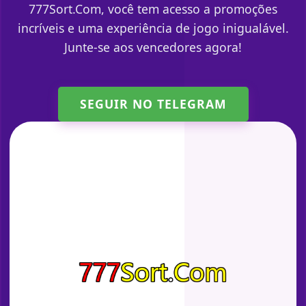
777Sort.Com, você tem acesso a promoções
incríveis e uma experiência de jogo inigualável.
Junte-se aos vencedores agora!
SEGUIR NO TELEGRAM