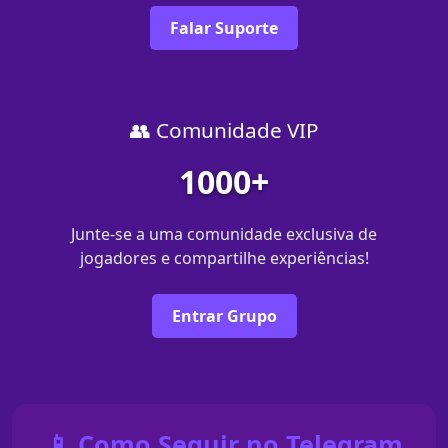
Falar Suporte
👥 Comunidade VIP
1000+
Junte-se a uma comunidade exclusiva de
jogadores e compartilhe experiências!
Entrar Grupo
📱 Como Seguir no Telegram