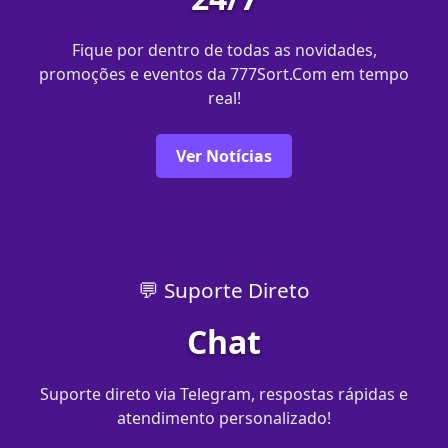
Fique por dentro de todas as novidades,
promoções e eventos da 777Sort.Com em tempo
real!
Ver Notícias
💬 Suporte Direto
Chat
Suporte direto via Telegram, respostas rápidas e
atendimento personalizado!