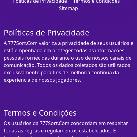
Políticas de Privacidade
Termos e Condições
Sitemap
Políticas de Privacidade
A 777Sort.Com valoriza a privacidade de seus usuários e
está empenhada em proteger todas as informações
pessoais fornecidas durante o uso de nossos canais de
comunicação. Todos os dados coletados são utilizados
exclusivamente para fins de melhoria contínua da
experiência de nossos jogadores.
Termos e Condições
Os usuários da 777Sort.Com concordam em respeitar
todas as regras e regulamentos estabelecidos. É