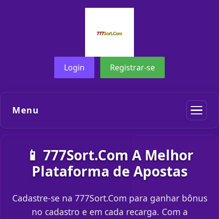
Login
Registrar-se
Menu
📱 777Sort.Com A Melhor
Plataforma de Apostas
Cadastre-se na 777Sort.Com para ganhar bônus
no cadastro e em cada recarga. Com a