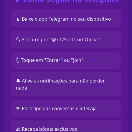
📱 Baixe o app Telegram no seu dispositivo
🔍 Procure por "@777Sort.ComOficial"
👆 Toque em "Entrar" ou "Join"
🔔 Ative as notificações para não perder
nada
💬 Participe das conversas e interaja
🎁 Receba bônus exclusivos