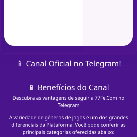
📱 Canal Oficial no Telegram!
📱 Benefícios do Canal
Descubra as vantagens de seguir a 77Fe.Com no
Telegram
A variedade de gêneros de jogos é um dos grandes
diferenciais da Plataforma. Você pode conferir as
principais categorias oferecidas abaixo: