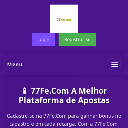
Login
Registrar-se
Menu
📱 77Fe.Com A Melhor
Plataforma de Apostas
Cadastre-se na 77Fe.Com para ganhar bônus no
cadastro e em cada recarga. Com a 77Fe.Com,