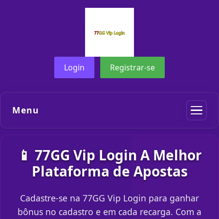
Login
Registrar-se
Menu
📱 77GG Vip Login A Melhor
Plataforma de Apostas
Cadastre-se na 77GG Vip Login para ganhar
bônus no cadastro e em cada recarga. Com a