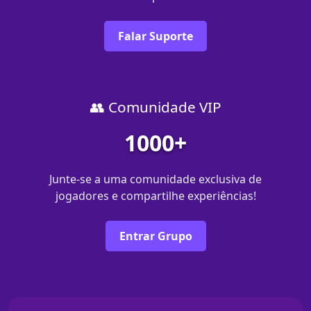
Falar Suporte
👥 Comunidade VIP
1000+
Junte-se a uma comunidade exclusiva de
jogadores e compartilhe experiências!
Entrar Grupo