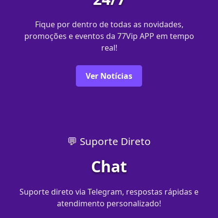
Fique por dentro de todas as novidades,
promoções e eventos da 77Vip APP em tempo
real!
Ver Notícias
💬 Suporte Direto
Chat
Suporte direto via Telegram, respostas rápidas e
atendimento personalizado!