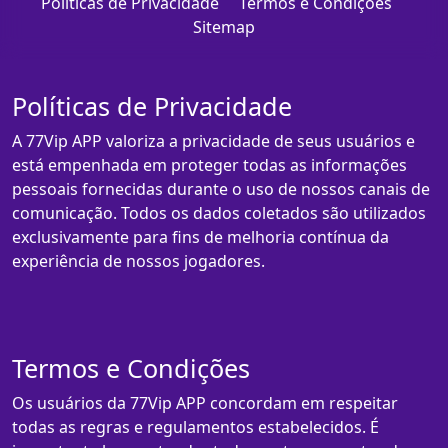
Políticas de Privacidade
Termos e Condições
Sitemap
Políticas de Privacidade
A 77Vip APP valoriza a privacidade de seus usuários e
está empenhada em proteger todas as informações
pessoais fornecidas durante o uso de nossos canais de
comunicação. Todos os dados coletados são utilizados
exclusivamente para fins de melhoria contínua da
experiência de nossos jogadores.
Termos e Condições
Os usuários da 77Vip APP concordam em respeitar
todas as regras e regulamentos estabelecidos. É