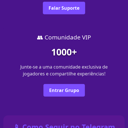
Falar Suporte
👥 Comunidade VIP
1000+
Junte-se a uma comunidade exclusiva de
jogadores e compartilhe experiências!
Entrar Grupo
📱 Como Seguir no Telegram