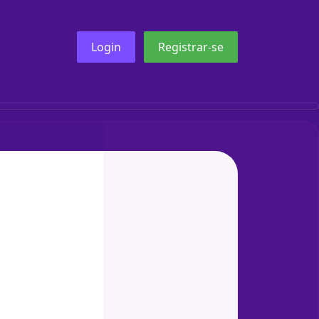
Login
Registrar-se