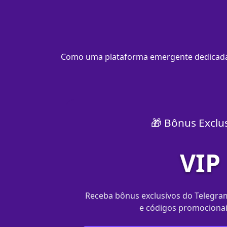
Como uma plataforma emergente dedicada a
🎁 Bônus Exclu
VIP
Receba bônus exclusivos do Telegra
e códigos promocionai