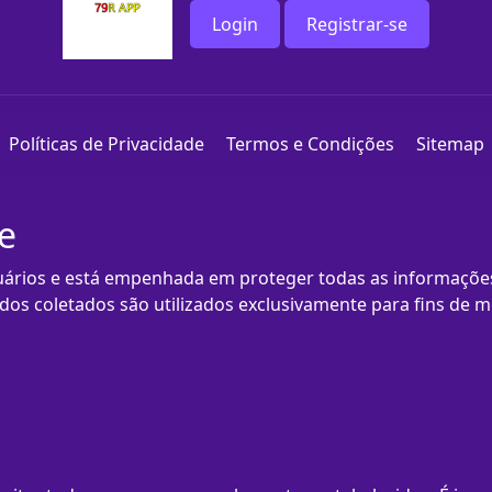
Login
Registrar-se
Políticas de Privacidade
Termos e Condições
Sitemap
de
suários e está empenhada em proteger todas as informaçõe
os coletados são utilizados exclusivamente para fins de m