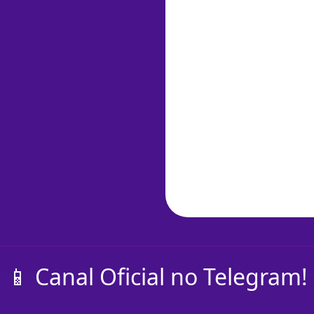
📱 Canal Oficial no Telegram!