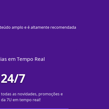
onteúdo amplo e é altamente recomendada
cias em Tempo Real
24/7
e todas as novidades, promoções e
 da 7U em tempo real!