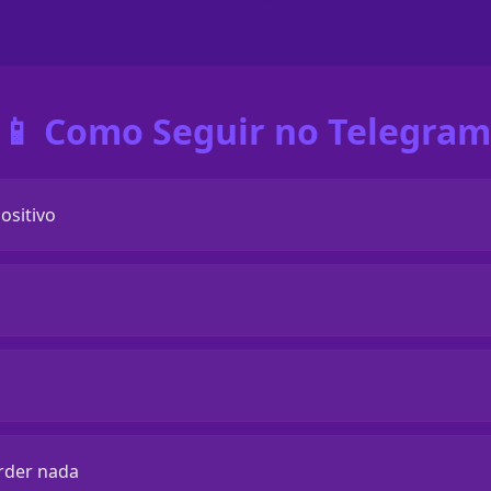
📱 Como Seguir no Telegram
ositivo
erder nada