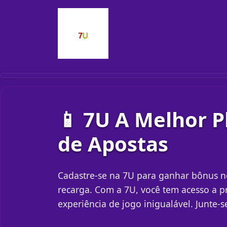
📱 7U A Melhor 
de Apostas
Cadastre-se na 7U para ganhar bônus n
recarga. Com a 7U, você tem acesso a p
experiência de jogo inigualável. Junte-