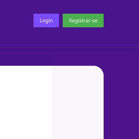
Login
Registrar-se