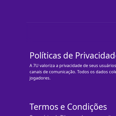
Políticas de Privacida
A 7U valoriza a privacidade de seus usuári
canais de comunicação. Todos os dados cole
jogadores.
Termos e Condições