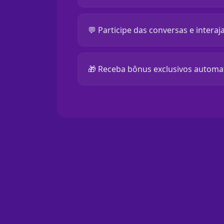
💬 Participe das conversas e interaj
🎁 Receba bônus exclusivos autom