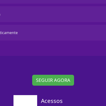
a
aticamente
SEGUIR AGORA
Acessos