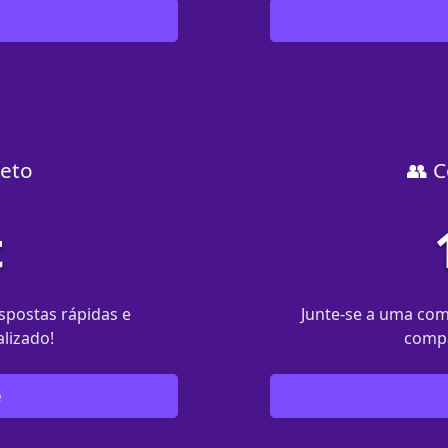
reto
👥 
t
espostas rápidas e
Junte-se a uma com
lizado!
compa
e