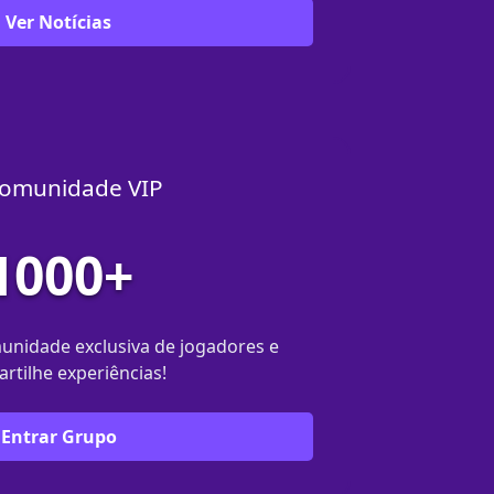
Ver Notícias
Comunidade VIP
1000+
unidade exclusiva de jogadores e
rtilhe experiências!
Entrar Grupo