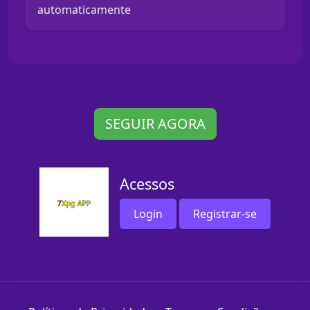
automaticamente
SEGUIR AGORA
Acessos
Login
Registrar-se