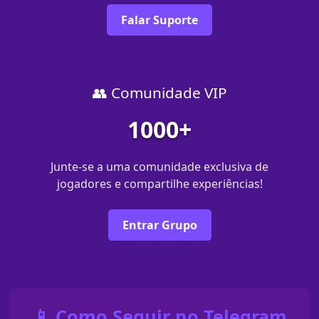
Falar Suporte
👥 Comunidade VIP
1000+
Junte-se a uma comunidade exclusiva de
jogadores e compartilhe experiências!
Entrar Grupo
📱 Como Seguir no Telegram