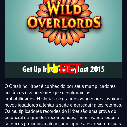
O Crash no Hrbet é conhecido por seus multiplicadores
históricos e vencedores que desafiaram as
probabilidades. Histórias de grandes vencedores inspiram
novos jogadores a tentar a sorte e perseguir altos retornos.
Os multiplicadores recordes do Hrbet são uma prova do
potencial de grandes recompensas, incentivando todos a
serem os próximos a alcançar o topo e a escreverem suas