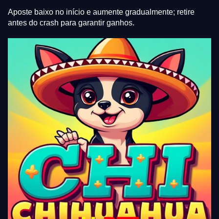
Aposte baixo no início e aumente gradualmente; retire
antes do crash para garantir ganhos.